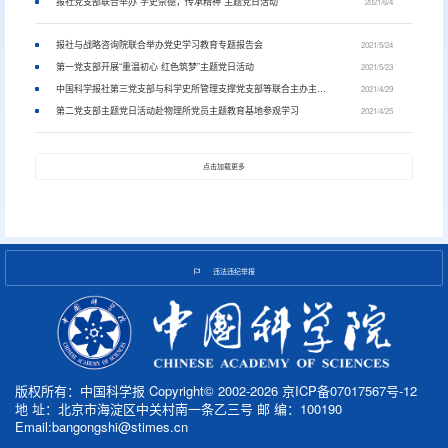
报社党支部联合举办“学史崇德，传承精神”主题党日活动
2021/6/4
报社与战略咨询院联合举办党史学习教育专题报告会
2021/5/24
第一党支部开展“重温初心 红色筑梦”主题党日活动
2021/5/23
中国科学报社第三党支部与科学史所管理支撑党支部等联合主办主题党日活动
2021/4/29
第二党支部主题党日活动赴物理所党员主题教育基地参观学习
2021/4/25
点击加载更多
违法违纪举报
版权所有：中国科学报 Copyright© 2002-
2026
京ICP备07017567号-12
地 址：北京市海淀区中关村南一条乙三号 邮 编：100190
Email:bangongshi@stimes.cn