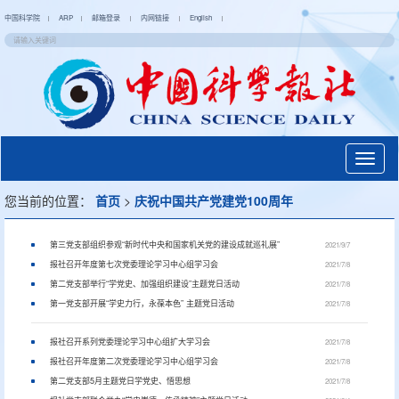
中国科学院
ARP
邮箱登录
内网链接
English
|
|
|
|
|
Toggl
naviga
您当前的位置：
首页
>
庆祝中国共产党建党100周年
第三党支部组织参观“新时代中央和国家机关党的建设成就巡礼展”
2021/9/7
报社召开年度第七次党委理论学习中心组学习会
2021/7/8
第二党支部举行“学党史、加强组织建设”主题党日活动
2021/7/8
第一党支部开展“学史力行，永葆本色” 主题党日活动
2021/7/8
报社召开系列党委理论学习中心组扩大学习会
2021/7/8
报社召开年度第二次党委理论学习中心组学习会
2021/7/8
第二党支部5月主题党日学党史、悟思想
2021/7/8