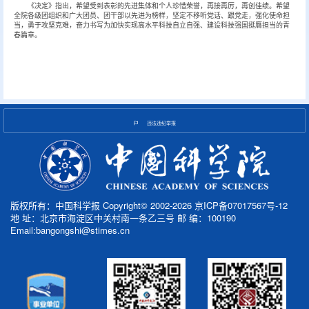
《决定》指出，希望受到表彰的先进集体和个人珍惜荣誉，再接再厉，再创佳绩。希望
全院各级团组织和广大团员、团干部以先进为榜样，坚定不移听党话、跟党走，强化使命担
当，勇于攻坚克难，奋力书写为加快实现高水平科技自立自强、建设科技强国挺膺担当的青
春篇章。
违法违纪举报
版权所有：中国科学报 Copyright© 2002-
2026
京ICP备07017567号-12
地 址：北京市海淀区中关村南一条乙三号 邮 编：100190
Email:bangongshi@stimes.cn