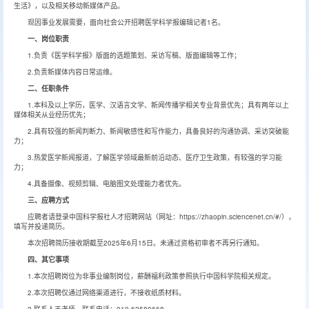
生活》，以及相关移动新媒体产品。
现因事业发展需要，面向社会公开招聘医学科学报编辑记者1名。
一、岗位职责
1.负责《医学科学报》版面的选题策划、采访写稿、版面编辑等工作；
2.负责新媒体内容日常运维。
二、任职条件
1.本科及以上学历，医学、汉语言文学、新闻传播学相关专业背景优先；具有两年以上
媒体相关从业经历优先；
2.具有较强的新闻判断力、新闻敏感性和写作能力，具备良好的沟通协调、采访突破能
力；
3.热爱医学新闻报道，了解医学领域最新前沿动态、医疗卫生政策，有较强的学习能
力；
4.具备摄像、视频剪辑、电脑图文处理能力者优先。
三、应聘方式
应聘者请登录中国科学报社人才招聘网站（网址：https://zhaopin.sciencenet.cn/#/），
填写并投递简历。
本次招聘简历接收期截至2025年6月15日。未通过资格初审者不再另行通知。
四、其它事项
1.本次招聘岗位为非事业编制岗位，薪酬福利政策参照执行中国科学院相关规定。
2.本次招聘仅通过网络渠道进行，不接收纸质材料。
3.联系人王老师，联系电话：010-62580668。