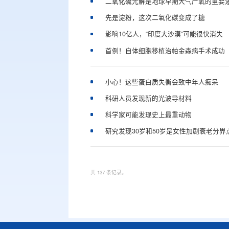
二氧化硫光解是地球早期大气产氧的重要
先是淀粉，这次二氧化碳变成了糖
影响10亿人，“印度大沙漠”可能很快消失
首例！自体细胞移植治帕金森病手术成功
小心！这些蛋白质失衡会致中年人痴呆
科研人员发现新的光波导材料
科学家可能发现史上最重动物
研究发现30岁和50岁是女性加剧衰老分界
共 137 条记录。