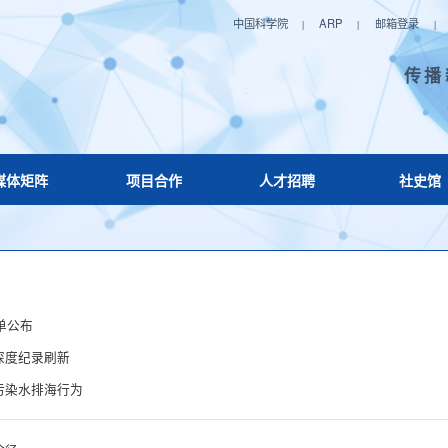
中国科学院
ARP
邮箱登录
|
|
|
传播
媒体矩阵
项目合作
人才招聘
社史馆
单公布
心深度纪录刷新
污染水排海行为